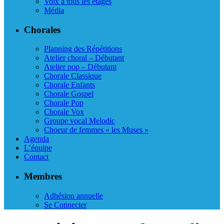
Voix à tous les étages
Média
Chorales
Planning des Répétitions
Atelier choral – Débutant
Atelier pop – Débutant
Chorale Classique
Chorale Enfants
Chorale Gospel
Chorale Pop
Chorale Vox
Groupe vocal Melodic
Choeur de femmes « les Muses »
Agenda
L’équipe
Contact
Membres
Adhésion annuelle
Se Connecter