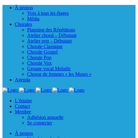
À propos
Voix à tous les étages
Média
Chorales
Planning des Répétitions
Atelier choral – Débutant
Atelier pop – Débutant
Chorale Classique
Chorale Gospel
Chorale Pop
Chorale Vox
Groupe vocal Melodic
Choeur de femmes « les Muses »
Agenda
L’équipe
Contact
Membre
Adhésion annuelle
Se connecter
À propos