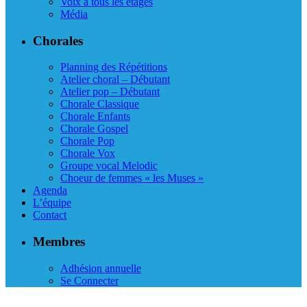
Voix à tous les étages
Média
Chorales
Planning des Répétitions
Atelier choral – Débutant
Atelier pop – Débutant
Chorale Classique
Chorale Enfants
Chorale Gospel
Chorale Pop
Chorale Vox
Groupe vocal Melodic
Choeur de femmes « les Muses »
Agenda
L’équipe
Contact
Membres
Adhésion annuelle
Se Connecter