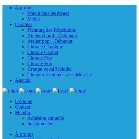
À propos
Voix à tous les étages
Média
Chorales
Planning des Répétitions
Atelier choral – Débutant
Atelier pop – Débutant
Chorale Classique
Chorale Gospel
Chorale Pop
Chorale Vox
Groupe vocal Melodic
Choeur de femmes « les Muses »
Agenda
L’équipe
Contact
Membre
Adhésion annuelle
Se connecter
À propos