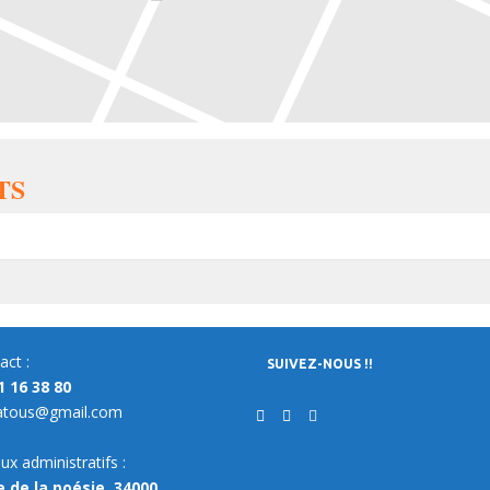
TS
act :
SUIVEZ-NOUS !!
1 16 38 80
atous@gmail.com
ux administratifs :
e de la poésie, 34000