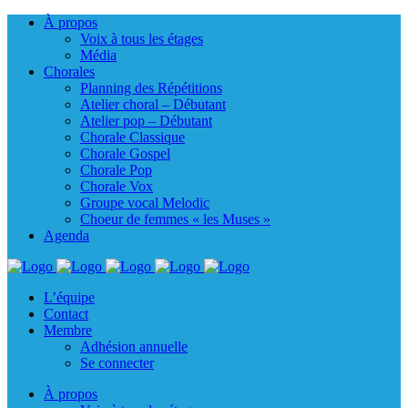
À propos
Voix à tous les étages
Média
Chorales
Planning des Répétitions
Atelier choral – Débutant
Atelier pop – Débutant
Chorale Classique
Chorale Gospel
Chorale Pop
Chorale Vox
Groupe vocal Melodic
Choeur de femmes « les Muses »
Agenda
L’équipe
Contact
Membre
Adhésion annuelle
Se connecter
À propos