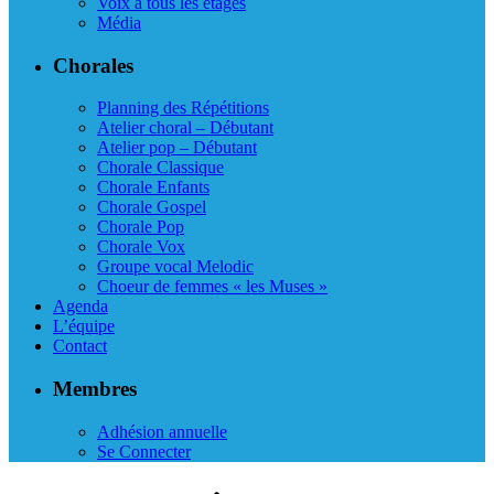
Voix à tous les étages
Média
Chorales
Planning des Répétitions
Atelier choral – Débutant
Atelier pop – Débutant
Chorale Classique
Chorale Enfants
Chorale Gospel
Chorale Pop
Chorale Vox
Groupe vocal Melodic
Choeur de femmes « les Muses »
Agenda
L’équipe
Contact
Membres
Adhésion annuelle
Se Connecter