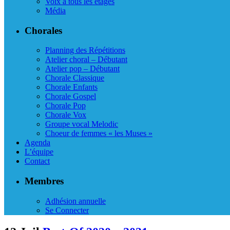
Voix à tous les étages
Média
Chorales
Planning des Répétitions
Atelier choral – Débutant
Atelier pop – Débutant
Chorale Classique
Chorale Enfants
Chorale Gospel
Chorale Pop
Chorale Vox
Groupe vocal Melodic
Choeur de femmes « les Muses »
Agenda
L’équipe
Contact
Membres
Adhésion annuelle
Se Connecter