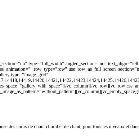
ection="no" type="full_width" angled_section="no" text_align="lef
s_animation="" row_type="row" use_row_as_full_screen_section="no"
llery type="image_grid"
17,14418,14419,14420,14421,14422,14423,14424,14425,14426,1442
es_space="gallery_with_space"][/vc_column][/vc_row][vc_row css_a
nd_image_as_pattern="without_pattern"][vc_column][vc_empty_space][
ose des cours de chant choral et de chant, pour tous les niveaux et dans 