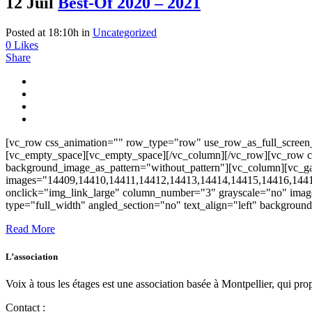
12 Juil
Best-Of 2020 – 2021
Posted at 18:10h
in
Uncategorized
0
Likes
Share
[vc_row css_animation="" row_type="row" use_row_as_full_screen_s
[vc_empty_space][vc_empty_space][/vc_column][/vc_row][vc_row cs
background_image_as_pattern="without_pattern"][vc_column][vc_ga
images="14409,14410,14411,14412,14413,14414,14415,14416,144
onclick="img_link_large" column_number="3" grayscale="no" imag
type="full_width" angled_section="no" text_align="left" backgrou
Read More
L’association
Voix à tous les étages est une association basée à Montpellier, qui prop
Contact :