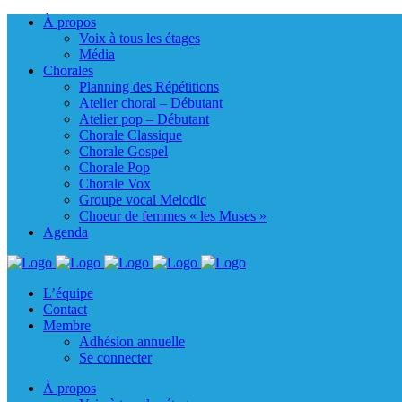
À propos
Voix à tous les étages
Média
Chorales
Planning des Répétitions
Atelier choral – Débutant
Atelier pop – Débutant
Chorale Classique
Chorale Gospel
Chorale Pop
Chorale Vox
Groupe vocal Melodic
Choeur de femmes « les Muses »
Agenda
L’équipe
Contact
Membre
Adhésion annuelle
Se connecter
À propos