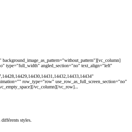
t" background_image_as_pattern="without_pattern"][vc_column]
 type="full_width" angled_section="no" text_align="left"
7,14428,14429,14430,14431,14432,14433,14434"
nimation="" row_type="row" use_row_as_full_screen_section="no"
vc_empty_space][/vc_column][/vc_row]...
différents styles.