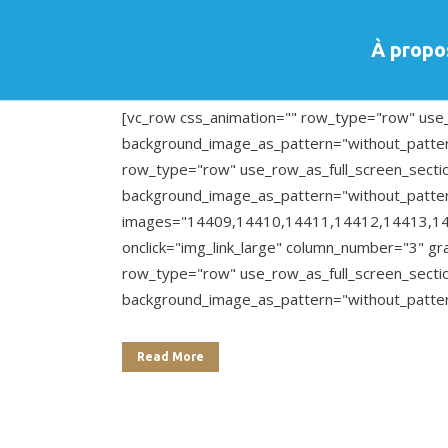
12 Juil
Best-Of 2020 –
À propo
Posted at 18:10h
in
Uncategorized
0
Likes
Share
[vc_row css_animation="" row_type="row" use_r
background_image_as_pattern="without_patter
row_type="row" use_row_as_full_screen_section
background_image_as_pattern="without_pattern
images="14409,14410,14411,14412,14413,1
onclick="img_link_large" column_number="3" g
row_type="row" use_row_as_full_screen_section
background_image_as_pattern="without_patter
Read More