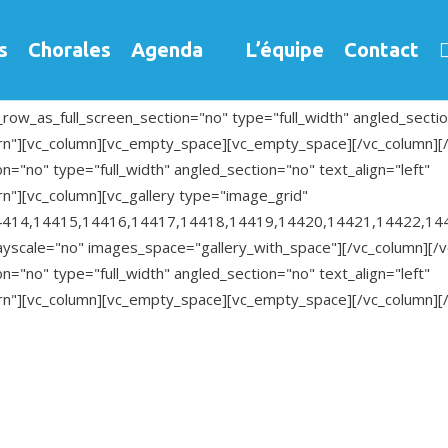
 2021
s
Chorales
Agenda
L’équipe
Contact
ow_as_full_screen_section="no" type="full_width" angled_section
n"][vc_column][vc_empty_space][vc_empty_space][/vc_column][/
="no" type="full_width" angled_section="no" text_align="left"
"][vc_column][vc_gallery type="image_grid"
4414,14415,14416,14417,14418,14419,14420,14421,14422,14
rayscale="no" images_space="gallery_with_space"][/vc_column][/
="no" type="full_width" angled_section="no" text_align="left"
n"][vc_column][vc_empty_space][vc_empty_space][/vc_column][/v