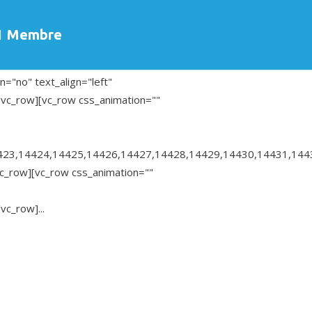
Membre
="no" text_align="left"
vc_row][vc_row css_animation=""
423,14424,14425,14426,14427,14428,14429,14430,14431,144
vc_row][vc_row css_animation=""
c_row]...