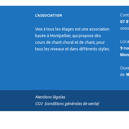
Cont
L’ASSOCIATION
07 8
voix
Voix à tous les étages est une association
basée à Montpellier, qui propose des
Loca
cours de chant choral et de chant, pour
9 ru
tous les niveaux et dans différents styles.
Mont
Ouve
de
9
Mentions légales
CGV (conditions générales de vente)