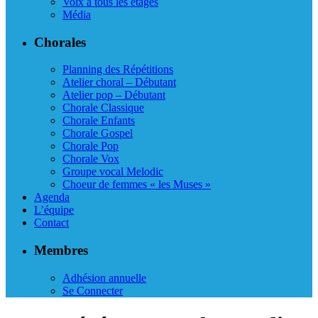
Voix à tous les étages
Média
Chorales
Planning des Répétitions
Atelier choral – Débutant
Atelier pop – Débutant
Chorale Classique
Chorale Enfants
Chorale Gospel
Chorale Pop
Chorale Vox
Groupe vocal Melodic
Choeur de femmes « les Muses »
Agenda
L’équipe
Contact
Membres
Adhésion annuelle
Se Connecter