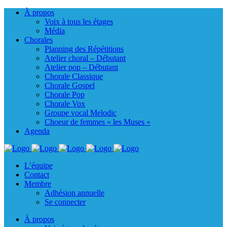
À propos
Voix à tous les étages
Média
Chorales
Planning des Répétitions
Atelier choral – Débutant
Atelier pop – Débutant
Chorale Classique
Chorale Gospel
Chorale Pop
Chorale Vox
Groupe vocal Melodic
Choeur de femmes « les Muses »
Agenda
L’équipe
Contact
Membre
Adhésion annuelle
Se connecter
À propos