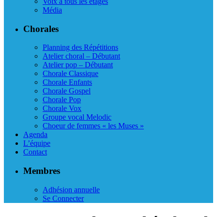
Voix à tous les étages
Média
Chorales
Planning des Répétitions
Atelier choral – Débutant
Atelier pop – Débutant
Chorale Classique
Chorale Enfants
Chorale Gospel
Chorale Pop
Chorale Vox
Groupe vocal Melodic
Choeur de femmes « les Muses »
Agenda
L’équipe
Contact
Membres
Adhésion annuelle
Se Connecter