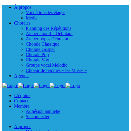
À propos
Voix à tous les étages
Média
Chorales
Planning des Répétitions
Atelier choral – Débutant
Atelier pop – Débutant
Chorale Classique
Chorale Gospel
Chorale Pop
Chorale Vox
Groupe vocal Melodic
Choeur de femmes « les Muses »
Agenda
L’équipe
Contact
Membre
Adhésion annuelle
Se connecter
À propos