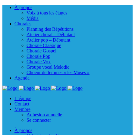
À propos
Voix à tous les étages
Média
Chorales
Planning des Répétitions
Atelier choral – Débutant
Atelier pop – Débutant
Chorale Classique
Chorale Gospel
Chorale Pop
Chorale Vox
Groupe vocal Melodic
Choeur de femmes « les Muses »
Agenda
L’équipe
Contact
Membre
Adhésion annuelle
Se connecter
À propos