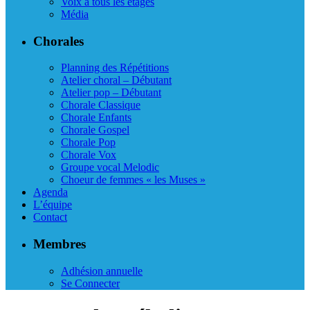
Voix à tous les étages
Média
Chorales
Planning des Répétitions
Atelier choral – Débutant
Atelier pop – Débutant
Chorale Classique
Chorale Enfants
Chorale Gospel
Chorale Pop
Chorale Vox
Groupe vocal Melodic
Choeur de femmes « les Muses »
Agenda
L’équipe
Contact
Membres
Adhésion annuelle
Se Connecter