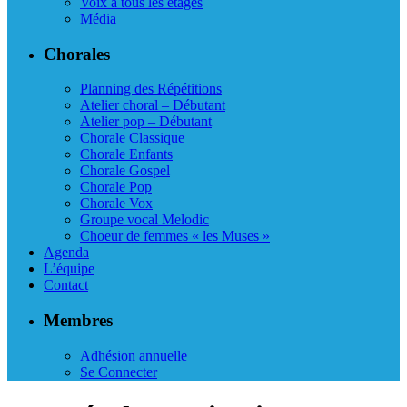
Voix à tous les étages
Média
Chorales
Planning des Répétitions
Atelier choral – Débutant
Atelier pop – Débutant
Chorale Classique
Chorale Enfants
Chorale Gospel
Chorale Pop
Chorale Vox
Groupe vocal Melodic
Choeur de femmes « les Muses »
Agenda
L’équipe
Contact
Membres
Adhésion annuelle
Se Connecter