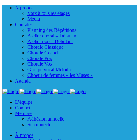
À propos
Voix à tous les étages
Média
Chorales
Planning des Répétitions
Atelier choral – Débutant
Atelier pop – Débutant
Chorale Classique
Chorale Gospel
Chorale Pop
Chorale Vox
Groupe vocal Melodic
Choeur de femmes « les Muses »
Agenda
L’équipe
Contact
Membre
Adhésion annuelle
Se connecter
À propos