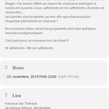
étages. Pas besoin d’être un expert du chant pour participer, la
soirée est ouverte à tous, adhérents et non adhérents, choristes et
casseroles, …
Les paroles sont projetées au mur, afin que chacun puisse
s’exprimer pleinement en chanson !
De nouveaux tubes seront au programme ainsi que quelques
morceaux polyphoniques.
C’est parti pour un nouveau tour de chant !!!
5€ adhérents / 8€ non adhérents
Heure
; 23. novembre, 2019
19:00
-
23:00
(GMT+01:00)
Lieu
Paroisse Ste Thérèse
42 avenue d'Assas, Montpellier