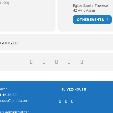
1:00)
Eglise Sainte Thérèse
42 Av. d'Assas
OTHER EVENTS
 GOOGLE
act :
SUIVEZ-NOUS !!
1 16 38 80
atous@gmail.com
ux administratifs :