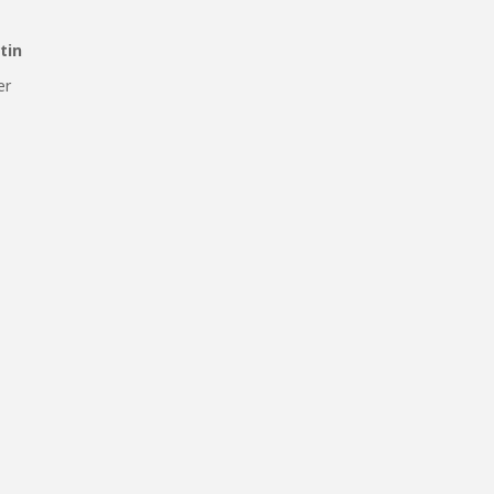
tin
er