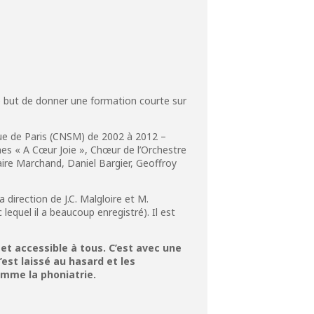
le but de donner une formation courte sur
que de Paris (CNSM) de 2002 à 2012 –
nes « A Cœur Joie », Chœur de l’Orchestre
aire Marchand, Daniel Bargier, Geoffroy
direction de J.C. Malgloire et M.
quel il a beaucoup enregistré). Il est
et accessible à tous. C’est avec une
est laissé au hasard et les
omme la phoniatrie.