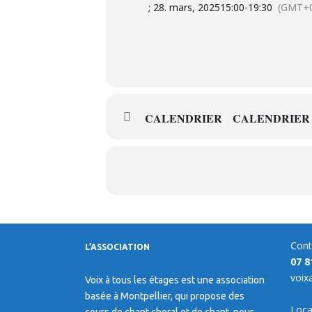
; 28. mars, 2025
15:00
-
19:30
(GMT+0
CALENDRIER
CALENDRIER
Cont
L’ASSOCIATION
07 8
voix
Voix à tous les étages est une association
basée à Montpellier, qui propose des
Loca