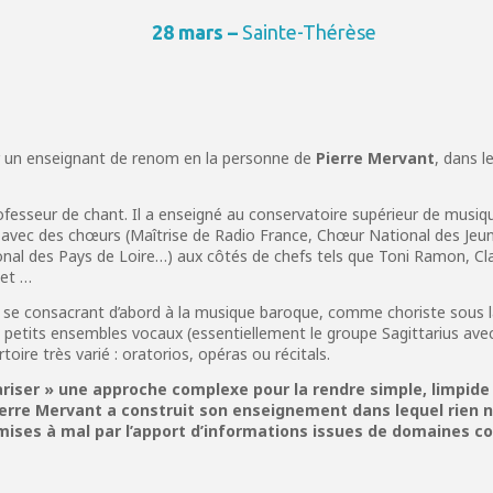
28 mars –
Sainte-Thérèse
nir un enseignant de renom en la personne de
Pierre Mervant
, dans 
ofesseur de chant. Il a enseigné au conservatoire supérieur de musi
x avec des chœurs (Maîtrise de Radio France, Chœur National des Jeu
onal des Pays de Loire…) aux côtés de chefs tels que Toni Ramon, Cl
yet …
n se consacrant d’abord à la musique baroque, comme choriste sous la 
its ensembles vocaux (essentiellement le groupe Sagittarius avec le
oire très varié : oratorios, opéras ou récitals.
ariser » une approche complexe pour la rendre simple, limpide 
ierre Mervant a construit son enseignement dans lequel rien n’
mises à mal par l’apport d’informations issues de domaines c