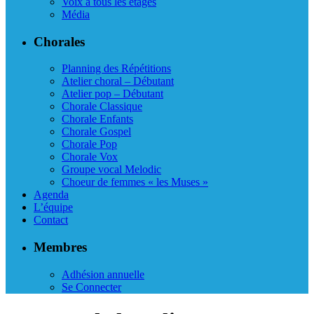
Voix à tous les étages
Média
Chorales
Planning des Répétitions
Atelier choral – Débutant
Atelier pop – Débutant
Chorale Classique
Chorale Enfants
Chorale Gospel
Chorale Pop
Chorale Vox
Groupe vocal Melodic
Choeur de femmes « les Muses »
Agenda
L’équipe
Contact
Membres
Adhésion annuelle
Se Connecter