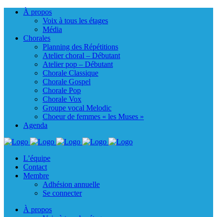
À propos
Voix à tous les étages
Média
Chorales
Planning des Répétitions
Atelier choral – Débutant
Atelier pop – Débutant
Chorale Classique
Chorale Gospel
Chorale Pop
Chorale Vox
Groupe vocal Melodic
Choeur de femmes « les Muses »
Agenda
L’équipe
Contact
Membre
Adhésion annuelle
Se connecter
À propos