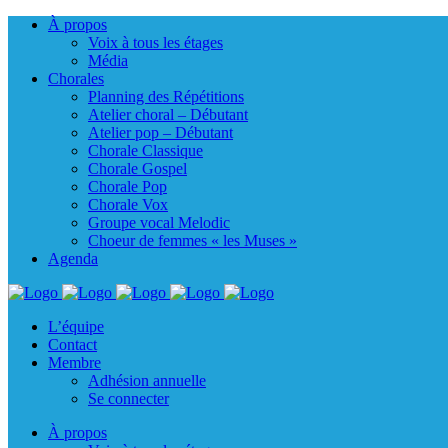
À propos
Voix à tous les étages
Média
Chorales
Planning des Répétitions
Atelier choral – Débutant
Atelier pop – Débutant
Chorale Classique
Chorale Gospel
Chorale Pop
Chorale Vox
Groupe vocal Melodic
Choeur de femmes « les Muses »
Agenda
L’équipe
Contact
Membre
Adhésion annuelle
Se connecter
À propos