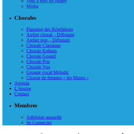
Voix à tous les étages
Média
Chorales
Planning des Répétitions
Atelier choral – Débutant
Atelier pop – Débutant
Chorale Classique
Chorale Enfants
Chorale Gospel
Chorale Pop
Chorale Vox
Groupe vocal Melodic
Choeur de femmes « les Muses »
Agenda
L’équipe
Contact
Membres
Adhésion annuelle
Se Connecter