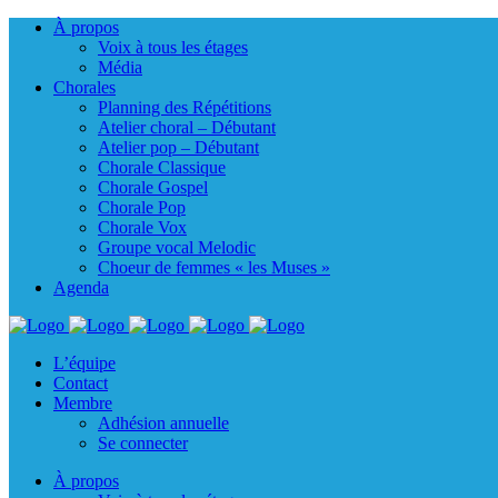
À propos
Voix à tous les étages
Média
Chorales
Planning des Répétitions
Atelier choral – Débutant
Atelier pop – Débutant
Chorale Classique
Chorale Gospel
Chorale Pop
Chorale Vox
Groupe vocal Melodic
Choeur de femmes « les Muses »
Agenda
L’équipe
Contact
Membre
Adhésion annuelle
Se connecter
À propos