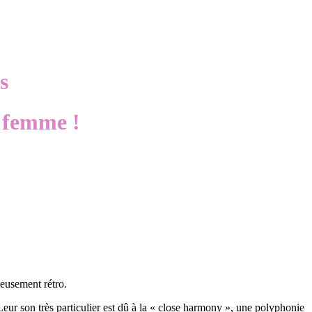
s
a femme !
ieusement rétro.
Leur son très particulier est dû à la « close harmony », une polyphonie