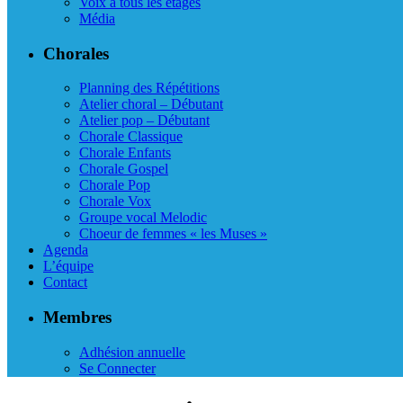
Voix à tous les étages
Média
Chorales
Planning des Répétitions
Atelier choral – Débutant
Atelier pop – Débutant
Chorale Classique
Chorale Enfants
Chorale Gospel
Chorale Pop
Chorale Vox
Groupe vocal Melodic
Choeur de femmes « les Muses »
Agenda
L’équipe
Contact
Membres
Adhésion annuelle
Se Connecter