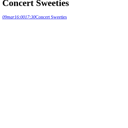
Concert Sweeties
09
mar
16:00
17:30
Concert Sweeties