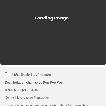
Détails de l'événement
D
éambulation chantée de Pop Pop Pop
Mardi 6 Juillet
• 19H45
Centre Historique de Montpellier.
Trajet : Place Pétrarques ( rue de l’Aiguillerie ) -> Place de la