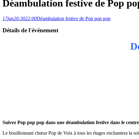
Déambulation festive de Pop po
17
jun
20:30
22:00
Déambulation festive de Pop pop pop
Détails de l'événement
Dé
Suivez Pop pop pop dans une déambulation festive dans le c
entre
Le bouillonnant chœur Pop de Voix à tous les étages enchantera la soir