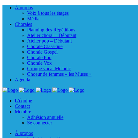
À propos
Voix à tous les étages
Média
Chorales
Planning des Répétitions
Atelier choral – Débutant
Atelier pop – Débutant
Chorale Classique
Chorale Gospel
Chorale Pop
Chorale Vox
Groupe vocal Melodic
Choeur de femmes « les Muses »
Agenda
L’équipe
Contact
Membre
Adhésion annuelle
Se connecter
À propos