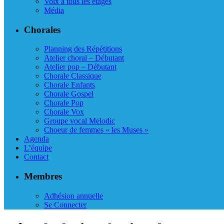
Voix à tous les étages
Média
Chorales
Planning des Répétitions
Atelier choral – Débutant
Atelier pop – Débutant
Chorale Classique
Chorale Enfants
Chorale Gospel
Chorale Pop
Chorale Vox
Groupe vocal Melodic
Choeur de femmes « les Muses »
Agenda
L’équipe
Contact
Membres
Adhésion annuelle
Se Connecter