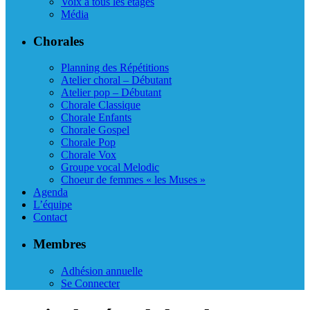
Voix à tous les étages
Média
Chorales
Planning des Répétitions
Atelier choral – Débutant
Atelier pop – Débutant
Chorale Classique
Chorale Enfants
Chorale Gospel
Chorale Pop
Chorale Vox
Groupe vocal Melodic
Choeur de femmes « les Muses »
Agenda
L’équipe
Contact
Membres
Adhésion annuelle
Se Connecter