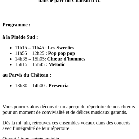
dans le
parc du Château d’Ô
.
Programme :
à la Pinède Sud :
11h15 – 11h45 :
Les Sweeties
11h55 – 12h25 :
Pop pop pop
14h35 – 15h05:
Chœur d’hommes
15h15 – 15h45 :
Mélodic
au Parvis du Château :
13h30 – 14h00 :
Présencia
Vous pourrez alors découvrir un aperçu du répertoire de nos chœurs
pour un moment de convivialité et de délices musicaux garantis.
Dès la mi juin, retrouvez ces ensembles vocaux dans des concerts
avec l’intégralité de leur répertoire .
Ouvert à tous, entrée gratuite.