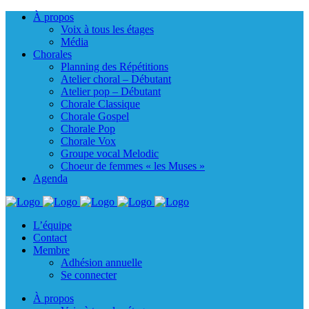
À propos
Voix à tous les étages
Média
Chorales
Planning des Répétitions
Atelier choral – Débutant
Atelier pop – Débutant
Chorale Classique
Chorale Gospel
Chorale Pop
Chorale Vox
Groupe vocal Melodic
Choeur de femmes « les Muses »
Agenda
L’équipe
Contact
Membre
Adhésion annuelle
Se connecter
À propos