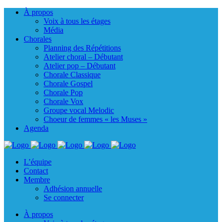
À propos
Voix à tous les étages
Média
Chorales
Planning des Répétitions
Atelier choral – Débutant
Atelier pop – Débutant
Chorale Classique
Chorale Gospel
Chorale Pop
Chorale Vox
Groupe vocal Melodic
Choeur de femmes « les Muses »
Agenda
L’équipe
Contact
Membre
Adhésion annuelle
Se connecter
À propos