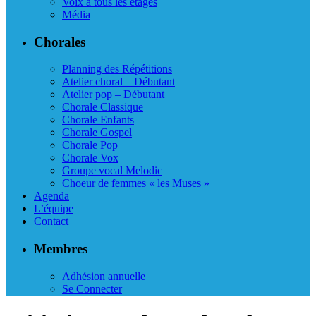
Voix à tous les étages
Média
Chorales
Planning des Répétitions
Atelier choral – Débutant
Atelier pop – Débutant
Chorale Classique
Chorale Enfants
Chorale Gospel
Chorale Pop
Chorale Vox
Groupe vocal Melodic
Choeur de femmes « les Muses »
Agenda
L’équipe
Contact
Membres
Adhésion annuelle
Se Connecter