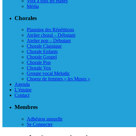
Voix à tous les étages
Média
Chorales
Planning des Répétitions
Atelier choral – Débutant
Atelier pop – Débutant
Chorale Classique
Chorale Enfants
Chorale Gospel
Chorale Pop
Chorale Vox
Groupe vocal Melodic
Choeur de femmes « les Muses »
Agenda
L’équipe
Contact
Membres
Adhésion annuelle
Se Connecter