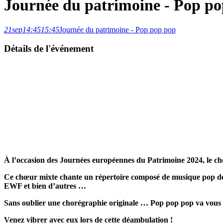
Journée du patrimoine - Pop p
21
sep
14:45
15:45
Journée du patrimoine - Pop pop pop
Détails de l'événement
À
l’occasion des Journées européennes du Patrimoine 2024, le c
Ce chœur mixte chante un répertoire composé de musique pop des
EWF et bien d’autres …
Sans oublier une chorégraphie originale … Pop pop pop va vous 
Venez vibrer avec eux lors de cette déambulation !