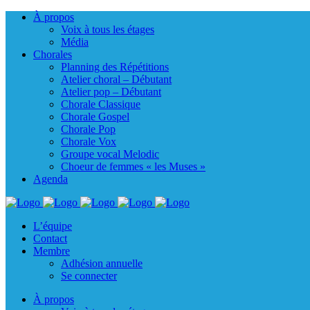
À propos
Voix à tous les étages
Média
Chorales
Planning des Répétitions
Atelier choral – Débutant
Atelier pop – Débutant
Chorale Classique
Chorale Gospel
Chorale Pop
Chorale Vox
Groupe vocal Melodic
Choeur de femmes « les Muses »
Agenda
L’équipe
Contact
Membre
Adhésion annuelle
Se connecter
À propos