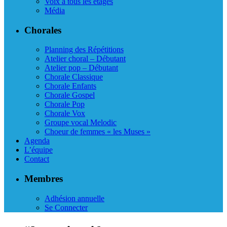
Voix à tous les étages
Média
Chorales
Planning des Répétitions
Atelier choral – Débutant
Atelier pop – Débutant
Chorale Classique
Chorale Enfants
Chorale Gospel
Chorale Pop
Chorale Vox
Groupe vocal Melodic
Choeur de femmes « les Muses »
Agenda
L’équipe
Contact
Membres
Adhésion annuelle
Se Connecter