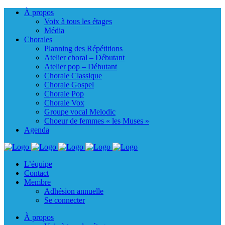
À propos
Voix à tous les étages
Média
Chorales
Planning des Répétitions
Atelier choral – Débutant
Atelier pop – Débutant
Chorale Classique
Chorale Gospel
Chorale Pop
Chorale Vox
Groupe vocal Melodic
Choeur de femmes « les Muses »
Agenda
L’équipe
Contact
Membre
Adhésion annuelle
Se connecter
À propos