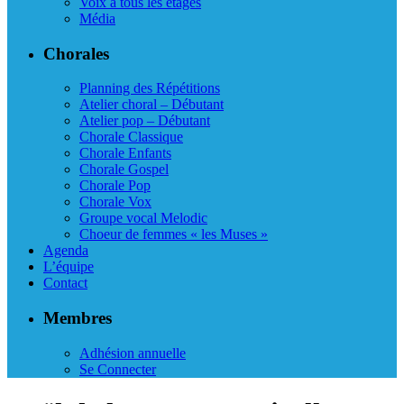
Voix à tous les étages
Média
Chorales
Planning des Répétitions
Atelier choral – Débutant
Atelier pop – Débutant
Chorale Classique
Chorale Enfants
Chorale Gospel
Chorale Pop
Chorale Vox
Groupe vocal Melodic
Choeur de femmes « les Muses »
Agenda
L’équipe
Contact
Membres
Adhésion annuelle
Se Connecter