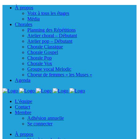
À propos
Voix à tous les étages
Média
Chorales
Planning des Répétitions
Atelier choral – Débutant
Atelier pop – Débutant
Chorale Classique
Chorale Gospel
Chorale Pop
Chorale Vox
Groupe vocal Melodic
Choeur de femmes « les Muses »
Agenda
L’équipe
Contact
Membre
Adhésion annuelle
Se connecter
À propos