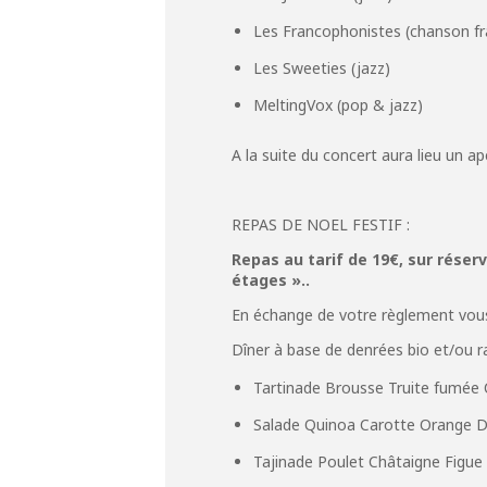
Les Francophonistes (chanson fr
Les Sweeties (jazz)
MeltingVox (pop & jazz)
A la suite du concert aura lieu un a
REPAS DE NOEL FESTIF :
Repas au tarif de 19€, sur réser
étages »..
En échange de votre règlement vous
Dîner à base de denrées bio et/ou r
Tartinade Brousse Truite fumé
Salade Quinoa Carotte Orange D
Tajinade Poulet Châtaigne Figu