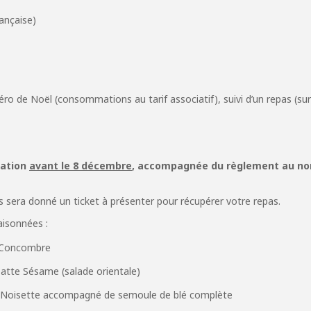
ançaise)
péro de Noël (consommations au tarif associatif), suivi d’un repas (su
vation
avant le 8 décembre
, accompagnée du règlement au nom
 sera donné un ticket à présenter pour récupérer votre repas.
aisonnées :
e Concombre
atte Sésame (salade orientale)
e Noisette accompagné de semoule de blé complète