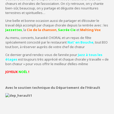
chœurs et chorales de l’association. On s’y retrouve, on y chante
bien-sûr, beaucoup, on y partage et déguste des nourritures
terrestres et spirituelles…
Une belle et bonne occasion aussi de partager et d’écouter le
travail déjà accompli par chaque chorale depuis la rentrée avec : les
Jazzettes
, la
Cie de la chanson
,
Sacrée Cie
et
Melting Vox
Au menu, concerts, karaoké CHORAL et un repas de fête
spécialement concocté par le restaurant
Nat’ en Bouche
, tout BIO
tout bon, à réserver auprès de votre chef de chœur
Ce dernier grand rendez-vous de l’année pour
Jazz à tous les
étages
est toujours très apprécié et chaque chorale y travaille « de
bon chœur » pour vous offrir le meilleur d’elles-même
JOYEUX
NOËL
!
Avec le soutien technique du Département de l’Hérault