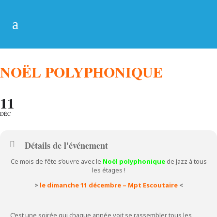
NOËL POLYPHONIQUE
11
DÉC
Détails de l'événement
Ce mois de fête s’ouvre avec le
Noël polyphonique
de Jazz à tous
les étages !
>
le dimanche 11 décembre – Mpt Escoutaire
<
C’est une soirée qui chaque année voit se rassembler tous les