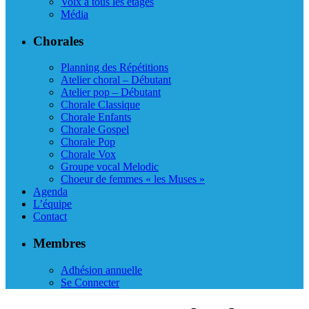
Voix à tous les étages
Média
Chorales
Planning des Répétitions
Atelier choral – Débutant
Atelier pop – Débutant
Chorale Classique
Chorale Enfants
Chorale Gospel
Chorale Pop
Chorale Vox
Groupe vocal Melodic
Choeur de femmes « les Muses »
Agenda
L’équipe
Contact
Membres
Adhésion annuelle
Se Connecter