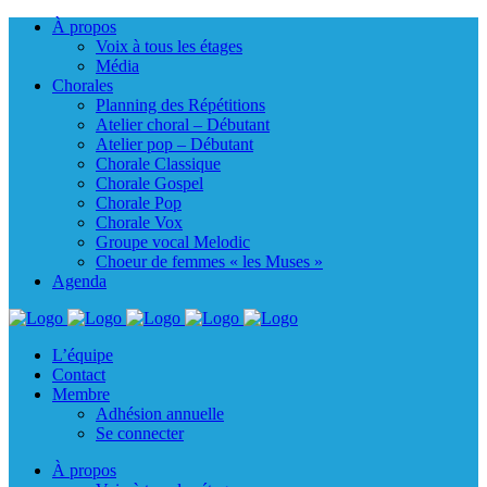
À propos
Voix à tous les étages
Média
Chorales
Planning des Répétitions
Atelier choral – Débutant
Atelier pop – Débutant
Chorale Classique
Chorale Gospel
Chorale Pop
Chorale Vox
Groupe vocal Melodic
Choeur de femmes « les Muses »
Agenda
L’équipe
Contact
Membre
Adhésion annuelle
Se connecter
À propos