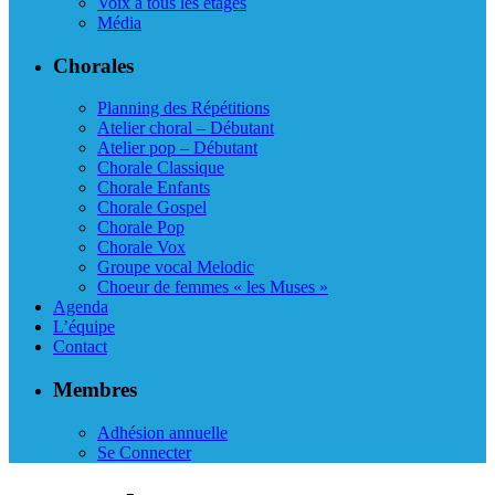
Voix à tous les étages
Média
Chorales
Planning des Répétitions
Atelier choral – Débutant
Atelier pop – Débutant
Chorale Classique
Chorale Enfants
Chorale Gospel
Chorale Pop
Chorale Vox
Groupe vocal Melodic
Choeur de femmes « les Muses »
Agenda
L’équipe
Contact
Membres
Adhésion annuelle
Se Connecter