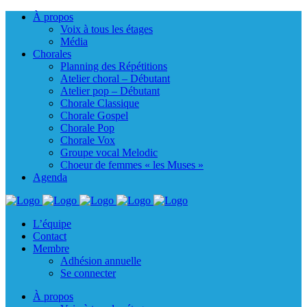
À propos
Voix à tous les étages
Média
Chorales
Planning des Répétitions
Atelier choral – Débutant
Atelier pop – Débutant
Chorale Classique
Chorale Gospel
Chorale Pop
Chorale Vox
Groupe vocal Melodic
Choeur de femmes « les Muses »
Agenda
L’équipe
Contact
Membre
Adhésion annuelle
Se connecter
À propos