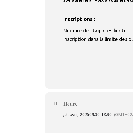
35€ adhérent “Voix à tous les ét
Inscriptions :
Nombre de stagiaires limité
Inscription dans la limite des 
Heure
; 5. avril, 2025
09:30
-
13:30
(GMT+02: