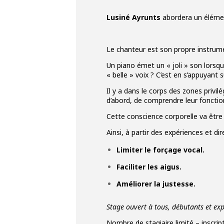
Lusiné Ayrunts
abordera un élémen
Le chanteur est son propre instrum
Un piano émet un « joli » son lorsq
« belle » voix ? C’est en s’appuyant s
Il y a dans le corps des zones privi
d’abord, de comprendre leur fonction
Cette conscience corporelle va êtr
Ainsi, à partir des expériences et d
Limiter le forçage vocal.
Faciliter les aigus.
Améliorer la justesse.
Stage ouvert à tous, débutants et ex
Nombre de stagiaire limité – inscript