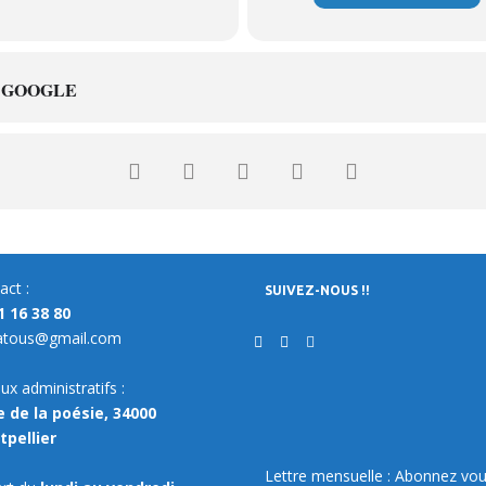
 GOOGLE
act :
SUIVEZ-NOUS !!
1 16 38 80
atous@gmail.com
ux administratifs :
e de la poésie, 34000
pellier
Lettre mensuelle : Abonnez vou