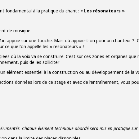
t fondamental à la pratique du chant : «
Les résonateurs »
ent de musique.
u’on appuie sur une touche. Mais où appuie-t-on pour un chanteur ? 
ur ce que l’on appelle les « résonateurs » !
légiées où la voix va se construire. C’est sur ces zones et organes que
nement, puis de les solliciter.
e un élément essentiel à la construction ou au développement de la 
irections données lors de ce stage et avec de l’entraînement, vous po
périmentés. Chaque élément technique abordé sera mis en pratique sur 
ion dans la limite des places disponibles