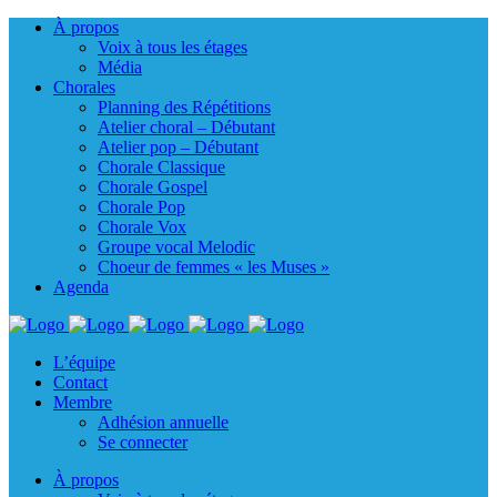
À propos
Voix à tous les étages
Média
Chorales
Planning des Répétitions
Atelier choral – Débutant
Atelier pop – Débutant
Chorale Classique
Chorale Gospel
Chorale Pop
Chorale Vox
Groupe vocal Melodic
Choeur de femmes « les Muses »
Agenda
L’équipe
Contact
Membre
Adhésion annuelle
Se connecter
À propos