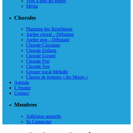
Voix à tous les étages
Média
Chorales
Planning des Répétitions
Atelier choral – Débutant
Atelier pop – Débutant
Chorale Classique
Chorale Enfants
Chorale Gospel
Chorale Pop
Chorale Vox
Groupe vocal Melodic
Choeur de femmes « les Muses »
Agenda
L’équipe
Contact
Membres
Adhésion annuelle
Se Connecter