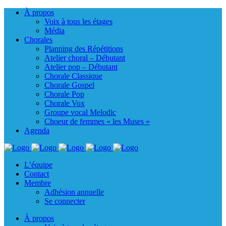
À propos
Voix à tous les étages
Média
Chorales
Planning des Répétitions
Atelier choral – Débutant
Atelier pop – Débutant
Chorale Classique
Chorale Gospel
Chorale Pop
Chorale Vox
Groupe vocal Melodic
Choeur de femmes « les Muses »
Agenda
L’équipe
Contact
Membre
Adhésion annuelle
Se connecter
À propos