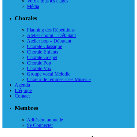
Voix à tous les étages
Média
Chorales
Planning des Répétitions
Atelier choral – Débutant
Atelier pop – Débutant
Chorale Classique
Chorale Enfants
Chorale Gospel
Chorale Pop
Chorale Vox
Groupe vocal Melodic
Choeur de femmes « les Muses »
Agenda
L’équipe
Contact
Membres
Adhésion annuelle
Se Connecter