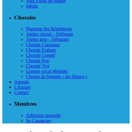
Voix à tous les étages
Média
Chorales
Planning des Répétitions
Atelier choral – Débutant
Atelier pop – Débutant
Chorale Classique
Chorale Enfants
Chorale Gospel
Chorale Pop
Chorale Vox
Groupe vocal Melodic
Choeur de femmes « les Muses »
Agenda
L’équipe
Contact
Membres
Adhésion annuelle
Se Connecter