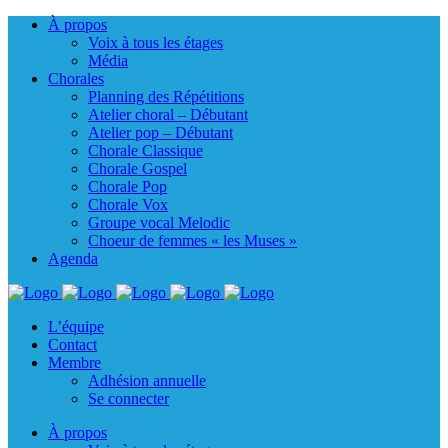
À propos
Voix à tous les étages
Média
Chorales
Planning des Répétitions
Atelier choral – Débutant
Atelier pop – Débutant
Chorale Classique
Chorale Gospel
Chorale Pop
Chorale Vox
Groupe vocal Melodic
Choeur de femmes « les Muses »
Agenda
L’équipe
Contact
Membre
Adhésion annuelle
Se connecter
À propos