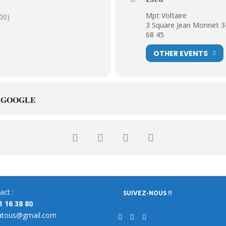
Mpt Voltaire
00)
3 Square Jean Monnet 34
68 45
OTHER EVENTS
 GOOGLE
act :
SUIVEZ-NOUS !!
1 16 38 80
atous@gmail.com