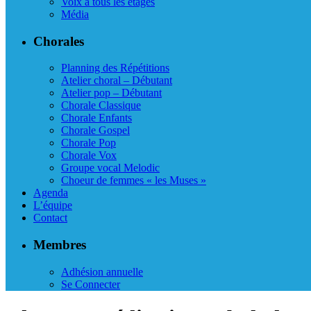
Voix à tous les étages
Média
Chorales
Planning des Répétitions
Atelier choral – Débutant
Atelier pop – Débutant
Chorale Classique
Chorale Enfants
Chorale Gospel
Chorale Pop
Chorale Vox
Groupe vocal Melodic
Choeur de femmes « les Muses »
Agenda
L’équipe
Contact
Membres
Adhésion annuelle
Se Connecter