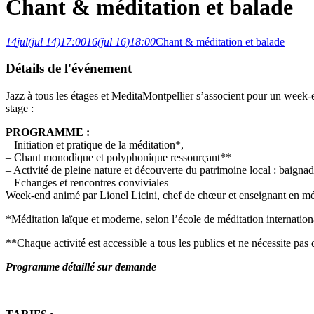
Chant & méditation et balade
14
jul
(jul 14)
17:00
16
(jul 16)
18:00
Chant & méditation et balade
Détails de l'événement
Jazz à tous les étages et MeditaMontpellier s’associent pour un week-
stage :
PROGRAMME :
– Initiation et pratique de la méditation*,
– Chant monodique et polyphonique ressourçant**
– Activité de pleine nature et découverte du patrimoine local : baignad
– Echanges et rencontres conviviales
Week-end animé par Lionel Licini, chef de chœur et enseignant en mé
*Méditation laïque et moderne, selon l’école de méditation internatio
**Chaque activité est accessible a tous les publics et ne nécessite pas
Programme détaillé sur demande