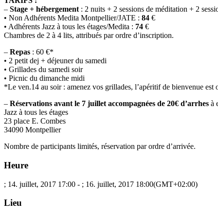
TARIFS :
–
Stage + hébergement
: 2 nuits + 2 sessions de méditation + 2 sessi
• Non Adhérents Medita Montpellier/JATE :
84
€
• Adhérents Jazz à tous les étages/Medita :
74
€
Chambres de 2 à 4 lits, attribués par ordre d’inscription.
–
Repas
: 60 €*
• 2 petit dej + déjeuner du samedi
• Grillades du samedi soir
• Picnic du dimanche midi
*Le ven.14 au soir : amenez vos grillades, l’apéritif de bienvenue est o
–
Réservations avant le 7 juillet accompagnées de 20€ d’arrhes
à 
Jazz à tous les étages
23 place E. Combes
34090 Montpellier
Nombre de participants limités, réservation par ordre d’arrivée.
Heure
; 14. juillet, 2017
17:00
-
; 16. juillet, 2017
18:00
(GMT+02:00)
Lieu