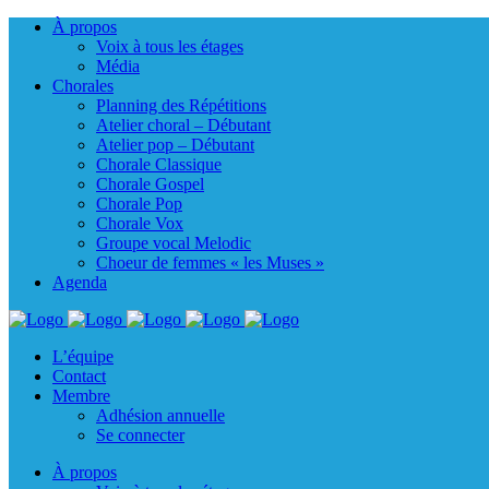
À propos
Voix à tous les étages
Média
Chorales
Planning des Répétitions
Atelier choral – Débutant
Atelier pop – Débutant
Chorale Classique
Chorale Gospel
Chorale Pop
Chorale Vox
Groupe vocal Melodic
Choeur de femmes « les Muses »
Agenda
L’équipe
Contact
Membre
Adhésion annuelle
Se connecter
À propos