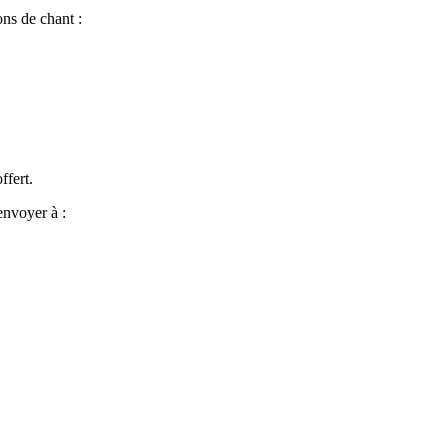
ons de chant :
ffert.
envoyer à :