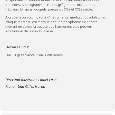
et spirituels du monde entier, faisant un lien entre toutes ces
traditions. Au programme : chants grégoriens, orthodoxes,
hébreux, bhajans, gospels, pièces du XXe et XXIe siècle.
A cappella ou accompagné d’instruments, méditatif ou jubilatoire,
chaque morceau est marqué par une polyphonie exigeante
mettant en valeur la beauté des harmonies et le pouvoir
émotionnel de la voix humaine.
Horaires :
21 h
Lieu :
Église Sainte Croix, Celleneuve
Direction musicale : Lionel Licini
Piano : Una Gilles Huron