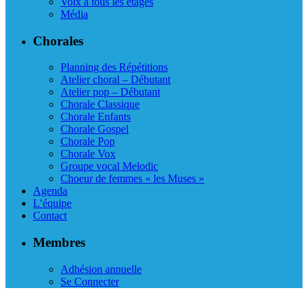
Voix à tous les étages
Média
Chorales
Planning des Répétitions
Atelier choral – Débutant
Atelier pop – Débutant
Chorale Classique
Chorale Enfants
Chorale Gospel
Chorale Pop
Chorale Vox
Groupe vocal Melodic
Choeur de femmes « les Muses »
Agenda
L’équipe
Contact
Membres
Adhésion annuelle
Se Connecter