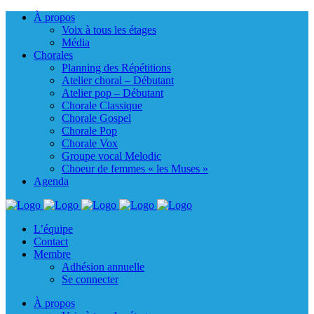
À propos
Voix à tous les étages
Média
Chorales
Planning des Répétitions
Atelier choral – Débutant
Atelier pop – Débutant
Chorale Classique
Chorale Gospel
Chorale Pop
Chorale Vox
Groupe vocal Melodic
Choeur de femmes « les Muses »
Agenda
L’équipe
Contact
Membre
Adhésion annuelle
Se connecter
À propos