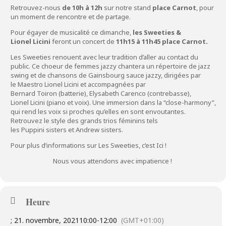
Retrouvez-nous
de 10h à 12h
sur notre stand
place Carnot
, pour
un moment de rencontre et de partage.
Pour égayer de musicalité ce dimanche,
les Sweeties &
Lionel Licini
feront un concert de
11h15 à 11h45 place Carnot.
Les Sweeties
renouent avec leur tradition d’aller au contact du
public. Ce choeur de femmes jazzy chantera un répertoire de jazz
swing et de chansons de Gainsbourg sauce jazzy, dirigées par
le
Maestro Lionel Licini
et accompagnées par
Bernard Toiron (batterie), Elysabeth Carenco (contrebasse),
Lionel Licini (piano et voix). Une immersion dans la “close-harmony”,
qui rend les voix si proches qu’elles en sont envoutantes.
Retrouvez le style des grands trios féminins tels
les Puppini sisters et Andrew sisters.
Pour plus d’informations sur
Les Sweeties, c’est
Ici !
Nous vous attendons avec impatience !
Heure
; 21. novembre, 2021
10:00
-
12:00
(GMT+01:00)