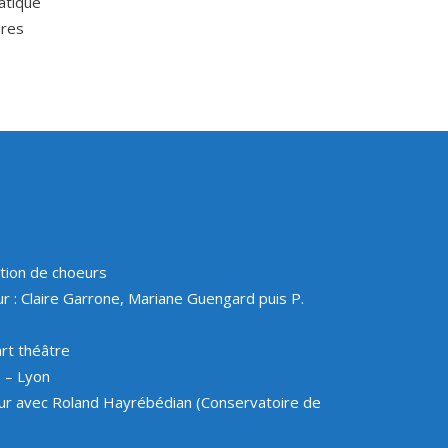
atique
ires
tion de choeurs
r : Claire Garrone, Mariane Guengard puis P.
rt théâtre
 – Lyon
ur avec Roland Hayrébédian (Conservatoire de