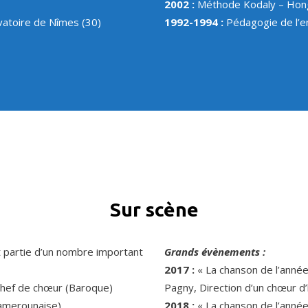
2002 :
Méthode Kodaly – Hon
vatoire de Nîmes (30)
1992-1994 :
Pédagogie de l’e
Sur scène
ait partie d’un nombre important
Grands évènements :
2017 :
« La chanson de l’année
ef de chœur (Baroque)
Pagny, Direction d’un chœur 
camerounaise)
2018 :
« La chanson de l’anné