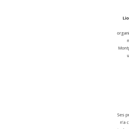
Lio
organi
Montp
u
Ses pr
n’a 