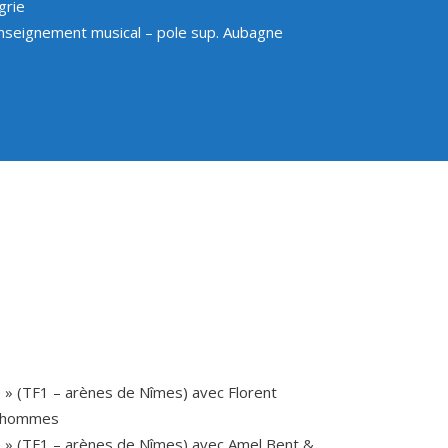
grie
nseignement musical – pole sup. Aubagne
 » (TF1 – arènes de Nîmes) avec Florent
d’hommes
e » (TF1 – arènes de Nîmes) avec Amel Bent &