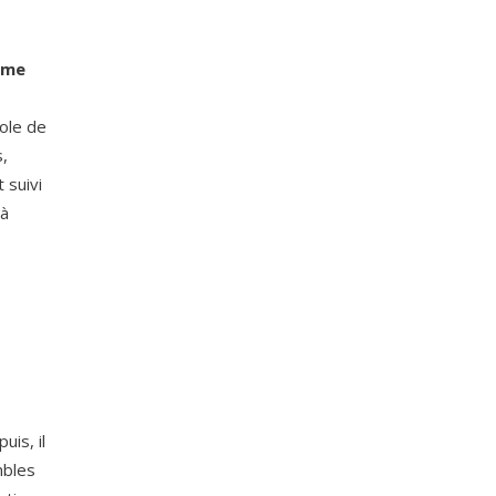
ôme
,
cole de
,
 suivi
 à
uis, il
mbles