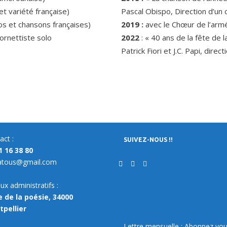
t variété française)
Pascal Obispo, Direction d’un
os et chansons françaises)
2019 :
avec le Chœur de l’arm
nettiste solo
2022
: « 40 ans de la fête de 
Patrick Fiori et J.C. Papi, dir
act :
SUIVEZ-NOUS !!
1 16 38 80
atous@gmail.com
ux administratifs :
e de la poésie, 34000
pellier
Lettre mensuelle : Abonnez vou