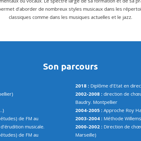
umentaux ou vocaux. Le spectre large de sa formation et de sa pr
 permet d’aborder de nombreux styles musicaux dans les réperto
classiques comme dans les musiques actuelles et le jazz.
Son parcours
2018 :
Diplôme d’Etat en direc
llier)
2002-2008 :
direction de chœu
Baudry. Montpellier
…)
2004-2005 :
Approche Roy Ha
d’études) de FM au
2003-2004 :
Méthode Willems
’érudition musicale.
2000-2002 :
Direction de chœ
d’études) de FM au
Marseille)