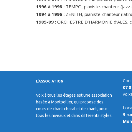
1996 à 1998 :
TEMPO, pianiste-chanteur (jazz e
1994 à 1996 :
ZENITH, pianiste-chanteur (latin
1985-89 :
ORCHESTRE D’HARMONIE d’ALES, cor
Cont
L’ASSOCIATION
07 8
voix
Voix à tous les étages est une association
basée à Montpellier, qui propose des
Loca
cours de chant choral et de chant, pour
9 ru
tous les niveaux et dans différents styles.
Mont