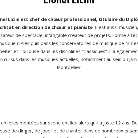
Lionel Licini
nel Licini
est chef de chœur professionnel, titulaire du Dipl
d’Etat en direction de chœur et pianiste
. Il est aussi musicien
sateur de spectacle, infatigable créateur de projets. Formé à l’é
musique d’Alès puis dans les conservatoires de musique de Nîmes
ellier et Toulouse dans les disciplines “classiques”. Il a également
n cursus dans les musiques actuelles, notamment au sein du Jam
Montpellier.
emières montées sur scène ont lieu alors qu’il a juste 12 ans. Dep
cessé de diriger, de jouer et de chanter dans de nombreux ense