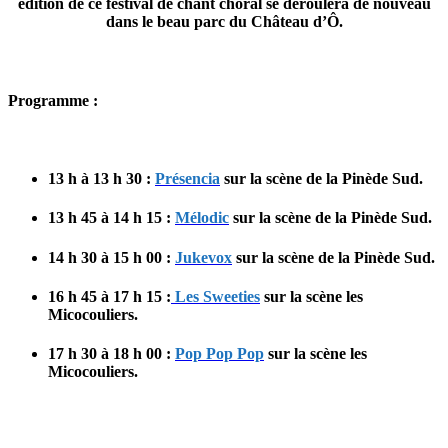
édition de ce festival de chant choral se déroulera de nouveau
dans le beau
parc du Château d’Ô
.
Programme :
13 h à 13 h 30
:
Présencia
sur la scène de la Pinède Sud.
13 h 45 à 14 h 15
:
Mélodic
sur la scène de la Pinède Sud.
14 h 30 à 15 h 00
:
Jukevox
sur la scène de la Pinède Sud.
16 h 45 à 17 h 15
:
Les Sweeties
sur la scène les
Micocouliers.
17 h 30 à 18 h 00
:
Pop Pop Pop
sur la scène les
Micocouliers.