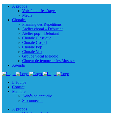
À propos
Voix à tous les étages
Média
Chorales
Planning des Répétitions
Atelier choral – Débutant
Atelier pop – Débutant
Chorale Classique
Chorale Gospel
Chorale Pop
Chorale Vox
Groupe vocal Melodic
Choeur de femmes « les Muses »
Agenda
L’équipe
Contact
Membre
Adhésion annuelle
Se connecter
À propos