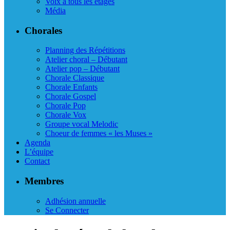
Voix à tous les étages
Média
Chorales
Planning des Répétitions
Atelier choral – Débutant
Atelier pop – Débutant
Chorale Classique
Chorale Enfants
Chorale Gospel
Chorale Pop
Chorale Vox
Groupe vocal Melodic
Choeur de femmes « les Muses »
Agenda
L’équipe
Contact
Membres
Adhésion annuelle
Se Connecter